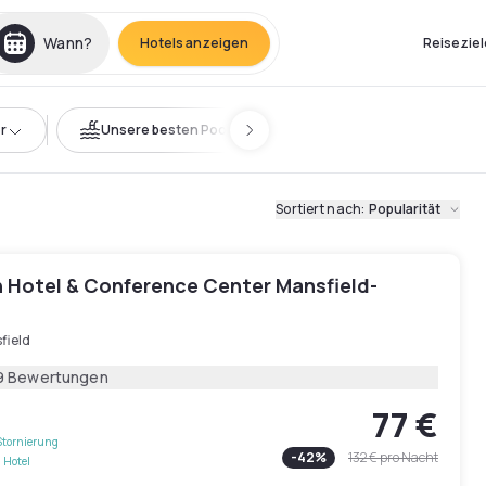
Wann?
Hotels anzeigen
Reiseziel
r
Unsere besten Pools
Sortiert nach
:
Popularität
n Hotel & Conference Center Mansfield-
field
9 Bewertungen
77 €
Stornierung
-
42
%
132 €
pro Nacht
 Hotel