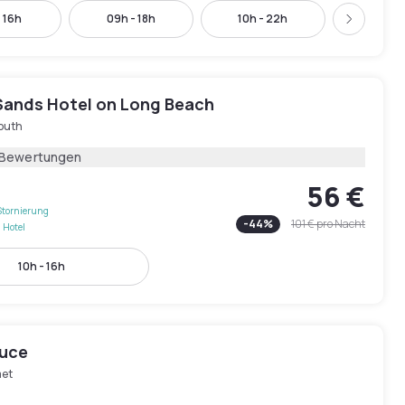
- 16h
09h - 18h
10h - 22h
11h - 
Weiter
 Sands Hotel on Long Beach
outh
 Bewertungen
56 €
Stornierung
-
44
%
101 €
pro Nacht
 Hotel
10h - 16h
ruce
et