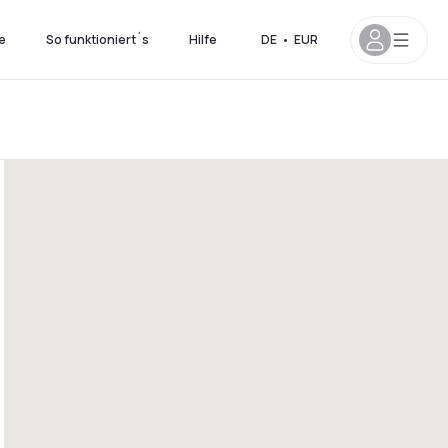
e
So funktioniert´s
Hilfe
DE
•
EUR