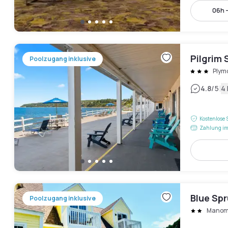
06h 
Pilgrim
Poolzugang inklusive
Plym
|
4.8
/5
4
Kostenlose 
Zahlung im
Blue Sp
Poolzugang inklusive
Manom