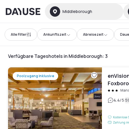
Dayuse
Middleborough
Alle Filter
Ankunftszeit
Abreisezeit
Daue
Verfügbare Tageshotels in Middleborough
:
3
enVisio
Poolzugang inklusive
Foxboro
Mans
|
4.4
/5
5
Kostenlose 
Zahlung im