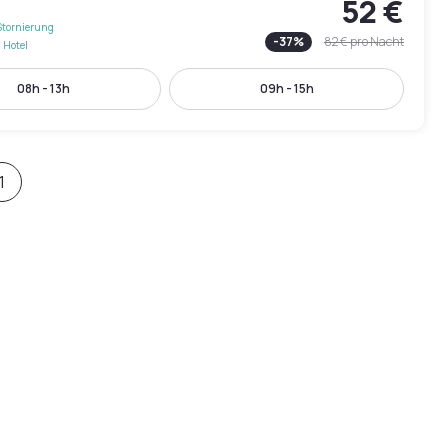
52 €
Stornierung
-
37
%
82 €
pro Nacht
 Hotel
08h - 13h
09h - 15h
1