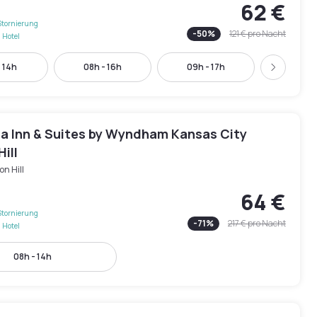
62 €
Stornierung
-
50
%
121 €
pro Nacht
 Hotel
- 14h
08h - 16h
09h - 17h
10h - 
Weiter
ta Inn & Suites by Wyndham Kansas City
ill
n Hill
64 €
Stornierung
-
71
%
217 €
pro Nacht
 Hotel
08h - 14h