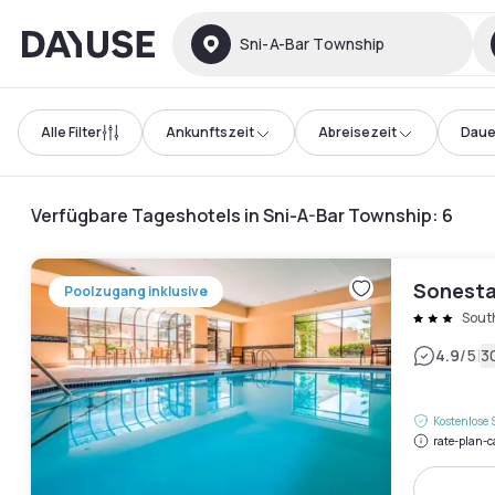
Dayuse
Sni-A-Bar Township
Alle Filter
Ankunftszeit
Abreisezeit
Daue
Verfügbare Tageshotels in Sni-A-Bar Township
:
6
Sonesta
Poolzugang inklusive
Sout
|
4.9
/5
3
Kostenlose 
rate-plan-c