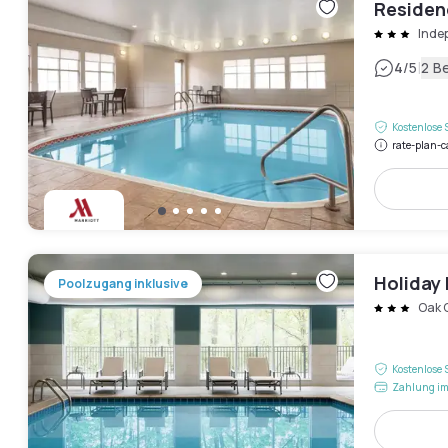
Residen
Inde
|
4
/5
2 B
Kostenlose 
rate-plan-c
Holiday 
Poolzugang inklusive
Oak 
Kostenlose 
Zahlung im