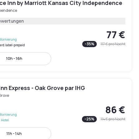
ce Inn by Marriott Kansas City Independence
pendence
ewertungen
77 €
Stornierung
-
35
%
117 €
pro Nacht
ard.label-prepaid
10h - 16h
Inn Express - Oak Grove par IHG
Grove
86 €
Stornierung
-
25
%
114 €
pro Nacht
 Hotel
11h - 14h