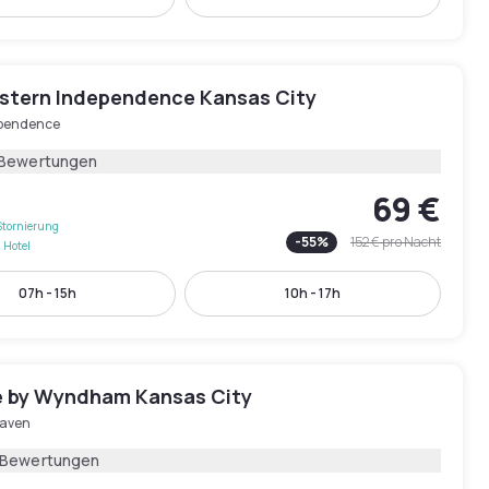
stern Independence Kansas City
pendence
 Bewertungen
69 €
Stornierung
-
55
%
152 €
pro Nacht
 Hotel
07h - 15h
10h - 17h
 by Wyndham Kansas City
Haven
 Bewertungen