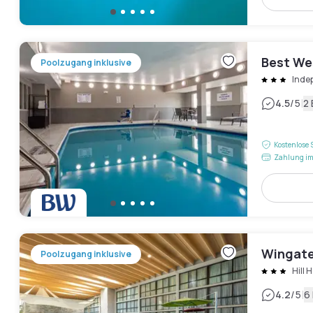
Best We
Poolzugang inklusive
Inde
|
4.5
/5
2
Kostenlose 
Zahlung im
Wingate
Poolzugang inklusive
Hill 
|
4.2
/5
6