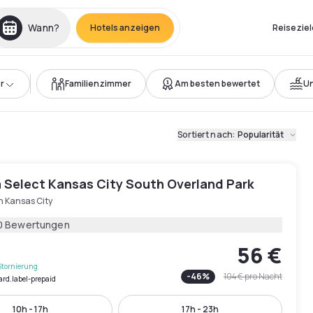
Wann?
Hotels anzeigen
Reiseziel
r
Familienzimmer
Am besten bewertet
Un
Sortiert nach
:
Popularität
 Select Kansas City South Overland Park
h Kansas City
0 Bewertungen
56 €
Stornierung
-
46
%
104 €
pro Nacht
ard.label-prepaid
10h - 17h
17h - 23h