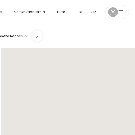
e
So funktioniert´s
Hilfe
DE
•
EUR
sere besten Pools