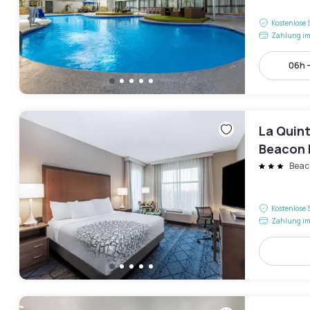
Kostenlose 
Zahlung im
06h 
La Quin
Beacon H
Beaco
Kostenlose 
Zahlung im