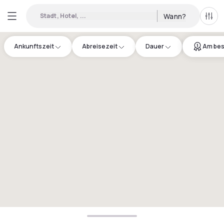
Stadt, Hotel, ...
Wann?
Alle 
Ankunftszeit
Abreisezeit
Dauer
Am bes