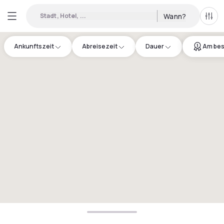
Stadt, Hotel, ...
Wann?
Alle 
Ankunftszeit
Abreisezeit
Dauer
Am bes