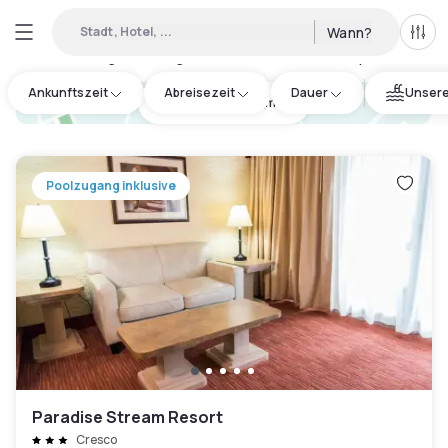
Stadt, Hotel, ...
Wann?
Alle 
Verfügbares Tageshotel in Monroe County
:
1
Ankunftszeit
Abreisezeit
Dauer
Unsere
hotel.cta.view_map
Poolzugang inklusive
Paradise Stream Resort
Cresco